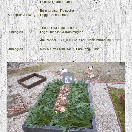
Retriever, Dobermann
B
Bernhardiner, Rottweiler
1
Sehr groß ab 40 kg
Dogge, Sennenhund
B
1
"freier Umlauf, besondere
z
Luxusgrab
Lage" für alle Größen möglich
"
Am Rondell: 1850,00 Euro zzgl Granitumrandung / Pflicht
Urnengrab
50 x 50 wie Mini 250,00 Euro zzgl. Best.