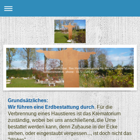
Tierfriedhof München seit 2004 für Sie erreichbar. Ihre Haustierbestattung für den Großraum München.
Notdiensttelefon, phone: 0172 / 180 6100.
Grundsätzliches:
Wir führen eine Erdbestattung durch
. Für die
Verbrennung eines Haustieres ist das Krematorium
zuständig, wobei bei uns anschließend, die Urne
bestattet werden kann, denn Zuhause in der Ecke
stehen, oder eingestaubt vergessen..., ist doch nicht das
"Wahre".