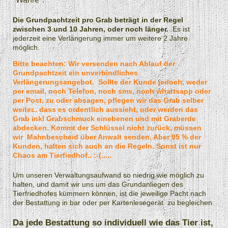
Die Grundpachtzeit pro Grab beträgt in der Regel
zwischen 3 und 10 Jahren, oder noch länger.
Es ist
jederzeit eine Verlängerung immer um weitere 2 Jahre
möglich.
Bitte beachten: Wir versenden nach Ablauf der
Grundpachtzeit ein unverbindliches
Verlängerungsangebot. Sollte der Kunde jedoch, weder
per email, noch Telefon, noch sms, noch whattsapp oder
per Post, zu oder absagen, pflegen wir das Grab selber
weiter.. dass es ordentlich aussieht, oder werden das
Grab inkl Grabschmuck einebenen und mit Graberde
abdecken. Kommt der Schlüssel nicht zurück, müssen
wir Mahnbescheid über Anwalt senden. Aber 95 % der
Kunden, halten sich auch an die Regeln. Sonst ist nur
Chaos am Tierfiedhof.. :-(.....
Um unseren Verwaltungsaufwand so niedrig wie möglich zu
halten, und damit wir uns um das Grundanliegen des
Tierfriedhofes kümmern können, ist die jeweilige Pacht nach
der Bestattung in bar oder per Kartenlesegerät zu begleichen.
Da jede Bestattung so individuell wie das Tier ist,