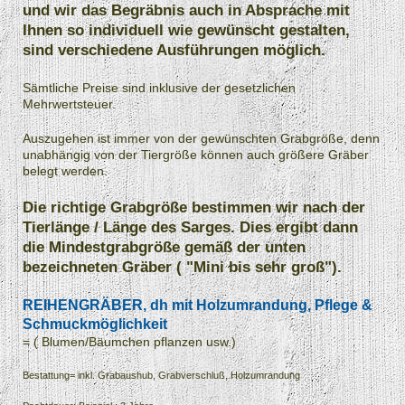
und wir das Begräbnis auch in Absprache mit
Ihnen so individuell wie gewünscht gestalten,
sind verschiedene Ausführungen möglich.
Sämtliche Preise sind inklusive der gesetzlichen
Mehrwertsteuer.
Auszugehen ist immer von der gewünschten Grabgröße, denn
unabhängig von der Tiergröße können auch größere Gräber
belegt werden.
Die richtige Grabgröße bestimmen wir nach der
Tierlänge / Länge des Sarges. Dies ergibt dann
die Mindestgrabgröße gemäß der unten
bezeichneten Gräber ( "Mini bis sehr groß").
REIHENGRÄBER, dh mit Holzumrandung, Pflege &
Schmuckmöglichkeit
= ( Blumen/Bäumchen pflanzen usw.)
Bestattung= inkl. Grabaushub, Grabverschluß, Holzumrandung