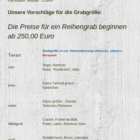
Pachtdauer: Beispiel : 3 Jahre
Unsere Vorschläge für die Grabgröße:
Die Preise für ein Reihengrab beginnen
ab 250,00 Euro
Grabgröße in cm, Holzeinfassung inklusive, aktuelle
Tierart
Beispiele
G
Vogel, Hamster,
mini
Ratte, "Hundchen", klein.
5
B
Katze "normal gross",
7
klein
Kaninchen
B
Katze größer , Dackel,
8
mittel
Yorkshire,Pekinese
B
Cocker, Foxterrier,Bulli,
1
Mittelgroß
Pudel, Labbi / Retriever klein
B
Schäferhund, Boxer, Labrador,
1
groß