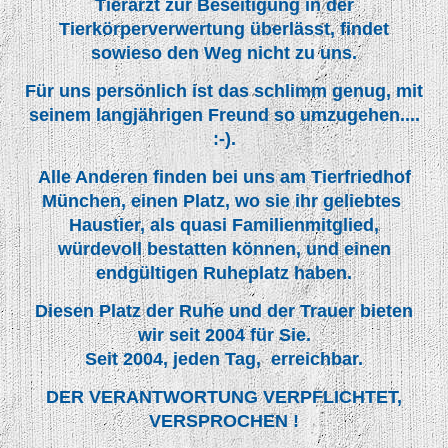
Tierarzt zur Beseitigung in der
Tierkörperverwertung überlässt, findet
sowieso den Weg nicht zu uns.
Für uns persönlich ist das schlimm genug, mit
seinem langjährigen Freund so umzugehen....
:-).
Alle Anderen finden bei uns am Tierfriedhof
München, einen Platz, wo sie ihr geliebtes
Haustier, als quasi Familienmitglied,
würdevoll bestatten können, und einen
endgültigen Ruheplatz haben.
Diesen Platz der Ruhe und der Trauer bieten
wir seit 2004 für Sie.
Seit 2004, jeden Tag, erreichbar.
DER VERANTWORTUNG VERPFLICHTET,
VERSPROCHEN !