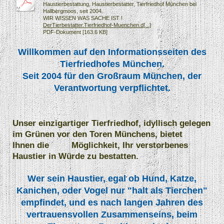
Haustierbestattung, Haustierbestatter, Tierfriedhof München bei
Hallbergmoos, seit 2004.
WIR WISSEN WAS SACHE IST !
DerTierbestatter.Tierfriedhof-Muenchen.d[...]
PDF-Dokument [163.6 KB]
Willkommen auf den Informationsseiten des
Tierfriedhofes München.
Seit 2004 für den Großraum München, der
Verantwortung verpflichtet.
Unser einzigartiger Tierfriedhof, idyllisch gelegen
im Grünen vor den Toren Münchens, bietet
Ihnen die Möglichkeit, Ihr verstorbenes
Haustier in Würde zu bestatten.
Wer sein Haustier, egal ob Hund, Katze,
Kanichen, oder Vogel nur "halt als Tierchen"
empfindet, und es nach langen Jahren des
vertrauensvollen Zusammenseins, beim