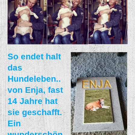
So endet halt
das
Hundeleben..
von Enja, fast
14 Jahre hat
sie geschafft.
Ein
wunderschön