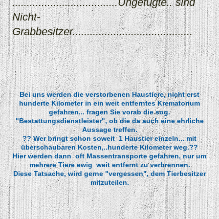
....................................Ungefugte.. sind
Nicht-
Grabbesitzer.........................................
Bei uns werden die verstorbenen Haustiere, nicht erst
hunderte Kilometer in ein weit entferntes Krematorium
gefahren... fragen Sie vorab die sog.
"Bestattungsdienstleister", ob die da auch eine ehrliche
Aussage treffen.
?? Wer bringt schon soweit 1 Haustier einzeln... mit
überschaubaren Kosten,..hunderte Kilometer weg.??
Hier werden dann oft Massentransporte gefahren, nur um
mehrere Tiere ewig weit entfernt zu verbrennen.
Diese Tatsache, wird gerne "vergessen", dem Tierbesitzer
mitzuteilen.