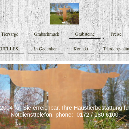
Tiersärge
Grabschmuck
Grabsteine
Preise
UELLES
In Gedenken
Kontakt
Pferdebestatt
 2004 für Sie erreichbar. Ihre Haustierbestattung
Notdiensttelefon, phone: 0172 / 180 6100.