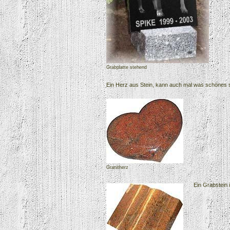
Grabplatte stehend
Ein Herz aus Stein, kann auch mal was schönes sei
Granitherz
Ein Grabstein 